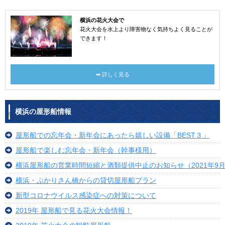
横浜の花火大会で
花火大会を水上より障害物なく気持ちよく見ることが
できます！
➡ 詳しく見る
横浜の屋形船情報
屋形船での忘年会・新年会にあったら嬉しい設備「BEST３」
屋形船で楽しむ忘年会・新年会（幹事様用）
横浜屋形船の営業時間短縮と酒類提供中止のお知らせ（2021年9月
横浜・ぷかりさん橋からの貸切屋形船プラン
新型コロナウイルス感染症への対策について
2019年 屋形船で見る花火大会情報！