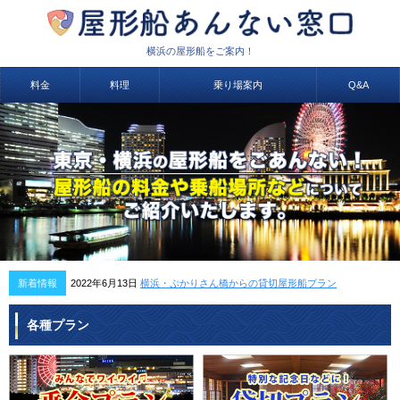
横浜の屋形船をご案内！
料金
料理
乗り場案内
Q&A
新着情報
2022年6月13日
横浜・ぷかりさん橋からの貸切屋形船プラン
各種プラン