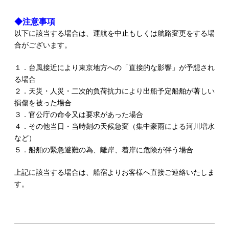
◆注意事項
以下に該当する場合は、運航を中止もしくは航路変更をする場
合がございます。
１．台風接近により東京地方への「直接的な影響」が予想され
る場合
２．天災・人災・二次的負荷抗力により出船予定船舶が著しい
損傷を被った場合
３．官公庁の命令又は要求があった場合
４．その他当日・当時刻の天候急変（集中豪雨による河川増水
など）
５．船舶の緊急避難の為、離岸、着岸に危険が伴う場合
上記に該当する場合は、船宿よりお客様へ直接ご連絡いたしま
す。