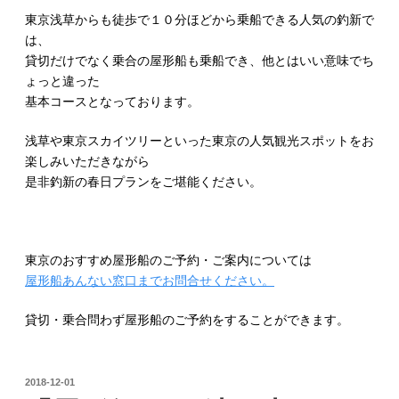
東京浅草からも徒歩で１０分ほどから乗船できる人気の釣新で
は、
貸切だけでなく乗合の屋形船も乗船でき、他とはいい意味でち
ょっと違った
基本コースとなっております。
浅草や東京スカイツリーといった東京の人気観光スポットをお
楽しみいただきながら
是非釣新の春日プランをご堪能ください。
東京のおすすめ屋形船のご予約・ご案内については
屋形船あんない窓口までお問合せください。
貸切・乗合問わず屋形船のご予約をすることができます。
投
2018-12-01
稿