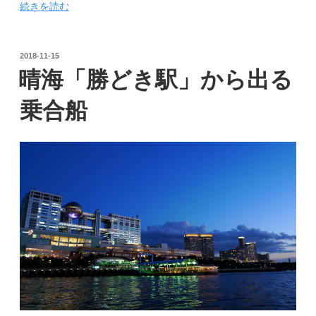
“乗
続きを読む
合
屋
形
投
2018-11-15
稿
船
晴海「勝どき駅」から出る
日:
の
募
乗合船
集
に
つ
い
て”
の