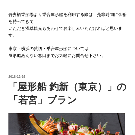
吾妻橋乗船場より乗合屋形船を利用する際は、是非時間に余裕
を持ってきて
いただき浅草観光もあわせてお楽しみいただければと思いま
す。
東京・横浜の貸切・乗合屋形船については
屋形船あんない窓口までお気軽にお問合せ下さい。
投
2018-12-16
稿
「屋形船 釣新（東京）」の
日:
「若宮」プラン