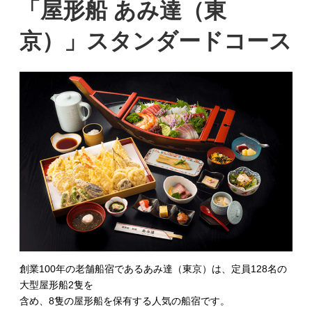
「屋形船 あみ達（東
日:
京）」スタンダードコース
創業100年の老舗船宿であるあみ達（東京）は、定員128名の
大型屋形船2隻を
含め、8隻の屋形船を保有する人気の船宿です。