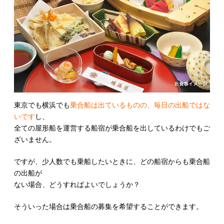
ダ
ー
ド
コ
ー
ス”
の
東京でも横浜でも
乗合船は出ているものの、毎日の出船ではな
いです
し、
全ての屋形船を運営する船宿が乗合船を出しているわけでもご
ざいません。
ですが、少人数でも乗船したいときに、どの船宿からも乗合船
の出船が
ない場合、どうすればよいでしょうか？
そういった場合は乗合船の募集を希望することができます。