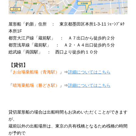
屋形船「釣新」住所 ： 東京都墨田区本所1-3-11 ｼｪｰﾝﾌﾞﾙｸ
本所1F
都営大江戸線「蔵前駅」 ： Ａ７出口から徒歩約２分
都営浅草線「蔵前駅」 ： Ａ２・Ａ４出口徒歩約５分
総武線「両国駅」 ： 西口より徒歩約１０分
【貸切】
「
お台場乗船場（青海駅）
」⇒
詳細についてはこちら
「
晴海乗船場（勝どき駅）
」⇒
詳細についてはこちら
貸切屋形船の場合は出船時間もお決めいただくことができます
が、
蔵前以外の出船場所は、東京の共有桟橋となるため桟橋の時間
が予約で