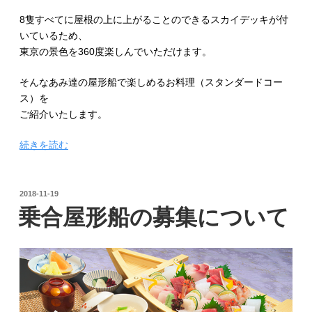
8隻すべてに屋根の上に上がることのできるスカイデッキが付
いているため、
東京の景色を360度楽しんでいただけます。
そんなあみ達の屋形船で楽しめるお料理（スタンダードコー
ス）を
ご紹介いたします。
“「屋
続きを読む
形
船
あ
投
2018-11-19
稿
み
乗合屋形船の募集について
日:
達
（東
京）」
ス
タ
ン