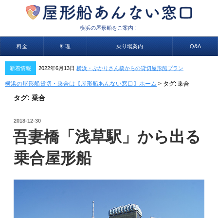
横浜の屋形船をご案内！
料金
料理
乗り場案内
Q&A
新着情報
2022年6月13日
横浜・ぷかりさん橋からの貸切屋形船プラン
横浜の屋形船貸切・乗合は【屋形船あんない窓口】ホーム
>
タグ:
乗合
タグ:
乗合
投
2018-12-30
稿
吾妻橋「浅草駅」から出る
日:
乗合屋形船