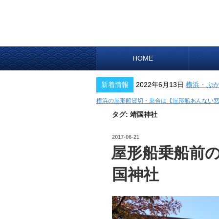
HOME
新着情報
2022年6月13日
横浜・ぷ
横浜の屋形船貸切・乗合は【屋形船あんない
タグ:
靖国神社
投
2017-06-21
稿
屋形船乗船前の東
日:
国神社