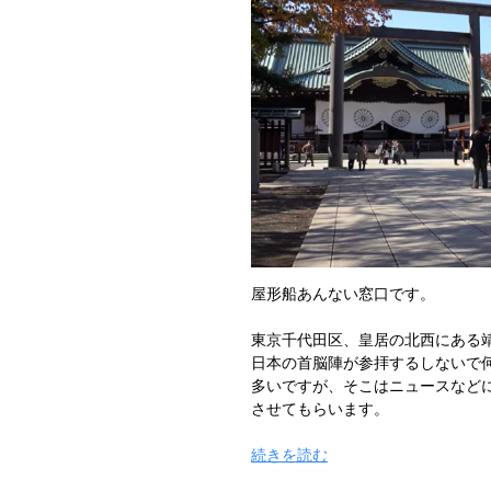
屋形船あんない窓口です。
東京千代田区、皇居の北西にある
日本の首脳陣が参拝するしないで
多いですが、そこはニュースなど
させてもらいます。
“屋
続きを読む
形