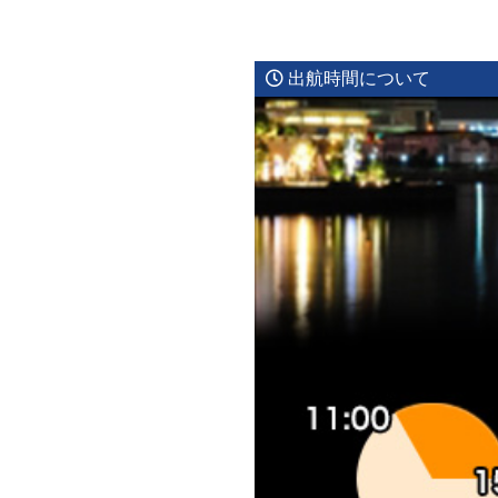
船
乗
船
出航時間について
前
の
東
京
観
光
v
o
l.
1
4
靖
国
神
社”
の