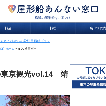
横浜の屋形船をご案内！
料金
料理
乗り場案
かりさん橋からの貸切屋形船プラン
窓口】ホーム
>
タグ:
靖国神社
京観光vol.14 靖