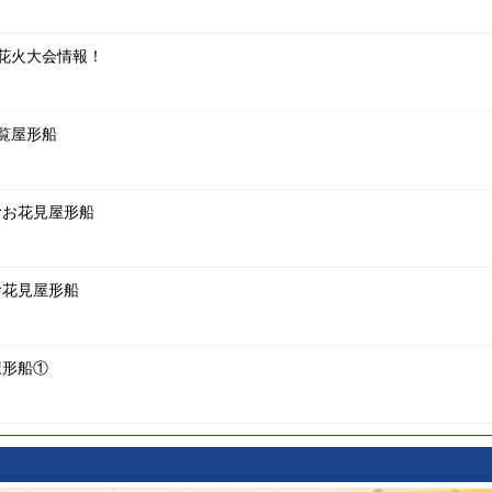
る花火大会情報！
観覧屋形船
むお花見屋形船
お花見屋形船
屋形船①