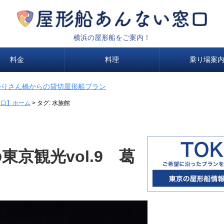
横浜の屋形船をご案内！
料金
料理
乗り場案
かりさん橋からの貸切屋形船プラン
窓口】ホーム
>
タグ:
水族館
京観光vol.9 葛
！