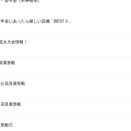
会・新年会（幹事様用）
年会にあったら嬉しい設備「BEST３」
る花火大会情報！
観覧屋形船
むお花見屋形船
お花見屋形船
屋形船①