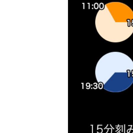
海
水
族
園！”
の