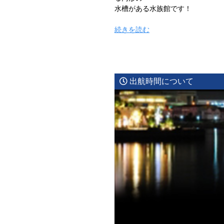
水槽がある水族館です！
“屋
続きを読む
形
船
乗
船
出航時間について
前
の
東
京
観
光
v
o
l.
9
葛
西
臨