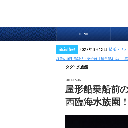
HOME
新着情報
2022年6月13日
横浜・ぷ
横浜の屋形船貸切・乗合は【屋形船あんない
タグ:
水族館
投
2017-05-07
稿
屋形船乗船前の東
日:
西臨海水族園