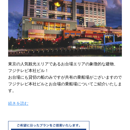
東京の人気観光エリアであるお台場エリアの象徴的な建物、
フジテレビ本社ビル！
お台場にも貸切の船のみですが共有の乗船場がございますので
フジテレビ本社ビルとお台場の乗船場についてご紹介いたしま
す。
“屋
続きを読む
形
船
乗
船