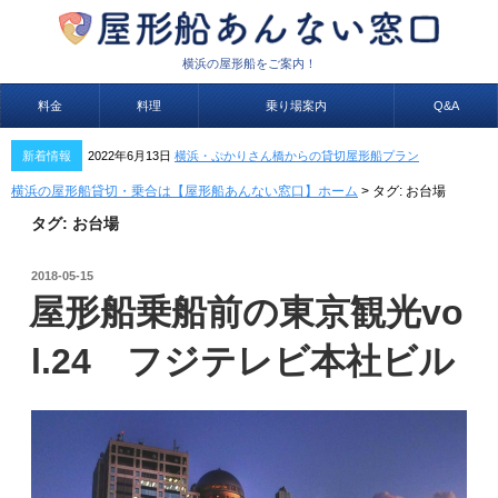
横浜の屋形船をご案内！
料金
料理
乗り場案内
Q&A
新着情報
2022年6月13日
横浜・ぷかりさん橋からの貸切屋形船プラン
横浜の屋形船貸切・乗合は【屋形船あんない窓口】ホーム
>
タグ:
お台場
タグ:
お台場
投
2018-05-15
稿
屋形船乗船前の東京観光vo
日:
l.24 フジテレビ本社ビル