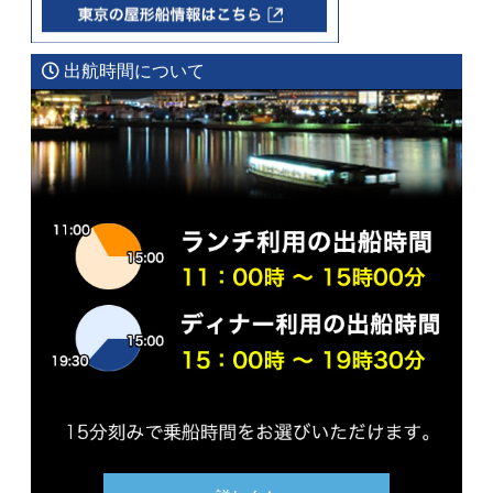
前
の
出航時間について
東
京
観
光
v
o
l.
2
4
フ
ジ
テ
レ
ビ
本
社