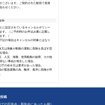
がございます。ご契約された船宿で直接
合わせください。
セル
とに設定されているキャンセルポリシー
ます。（ご予約時のお申込み書に記載し
ます。）
下記の場合はキャンセルの対象とはなり
。
気象又は海象が船舶の運航に危険を及ぼす恐
る場合。
天災、人災、海難、使用船舶の故障、その他
得ない事由が発生した場合。
官公庁の命令又は要求があった場合。
船舶の緊急避難の為、離岸、着岸に危険が伴
。
の投稿
船での忘年会・新年会にあったら嬉し