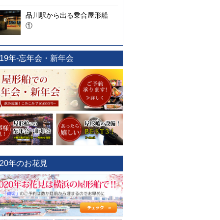
品川駅から出る乗合屋形船
①
019年-忘年会・新年会
020年のお花見