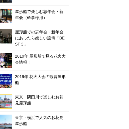
屋形船で楽しむ忘年会・新
年会（幹事様用）
屋形船での忘年会・新年会
にあったら嬉しい設備「BE
ST３」
2019年 屋形船で見る花火大
会情報！
2019年 花火大会の観覧屋形
船
東京・隅田川で楽しむお花
見屋形船
東京・横浜で人気のお花見
屋形船