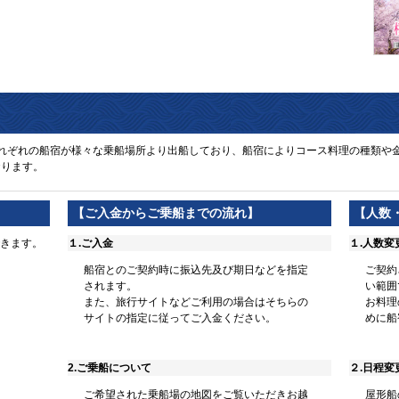
れぞれの船宿が様々な乗船場所より出船しており、船宿によりコース料理の種類や
おります。
【ご入金からご乗船までの流れ】
【人数
きます。
１.ご入金
１.人数変
船宿とのご契約時に振込先及び期日などを指定
ご契約
されます。
い範囲
また、旅行サイトなどご利用の場合はそちらの
お料理
サイトの指定に従ってご入金ください。
めに船
2.ご乗船について
２.日程変
ご希望された乗船場の地図をご覧いただきお越
屋形船