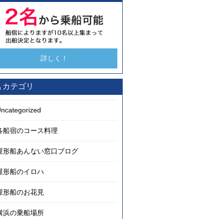
詳しく！
カテゴリ
ncategorized
各船宿のコース料理
屋形船あんない窓口ブログ
屋形船のイロハ
屋形船のお花見
横浜の乗船場所