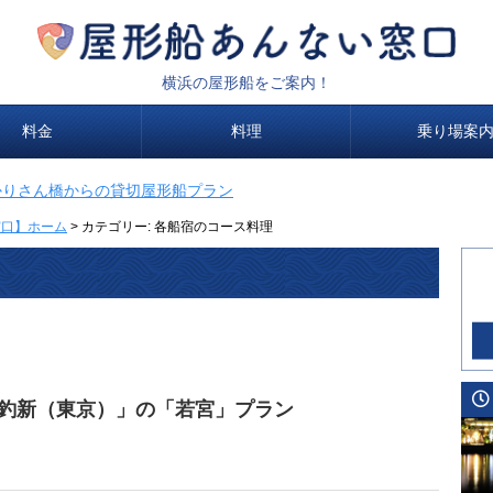
横浜の屋形船をご案内！
料金
料理
乗り場案
かりさん橋からの貸切屋形船プラン
窓口】ホーム
>
カテゴリー:
各船宿のコース料理
日
 釣新（東京）」の「若宮」プラン