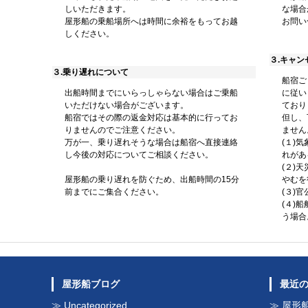
しいただきます。
な場合
屋形船の乗船場所へは時間に余裕をもってお越
お問い
しください。
３.キャン
３.乗り遅れについて
船宿ご
出船時間までにいらっしゃらない場合はご乗船
に従い
いただけない場合がございます。
ており
船宿ではその際の返金対応は基本的に行ってお
但し、
りませんのでご注意ください。
ません
万が一、乗り遅れそうな場合は船宿へ直接連絡
(１)
し今後の対応についてご相談ください。
れがあ
(２)
屋形船の乗り遅れを防ぐため、出船時間の15分
やむを
前までにご集合ください。
(３)
(４)
う場合
屋形船ブログ
最近
Uncategorized
屋形