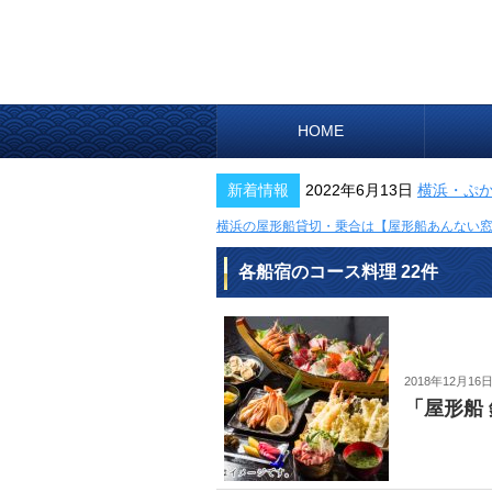
HOME
新着情報
2022年6月13日
横浜・ぷ
横浜の屋形船貸切・乗合は【屋形船あんない
各船宿のコース料理 22件
2018年12月16
「屋形船