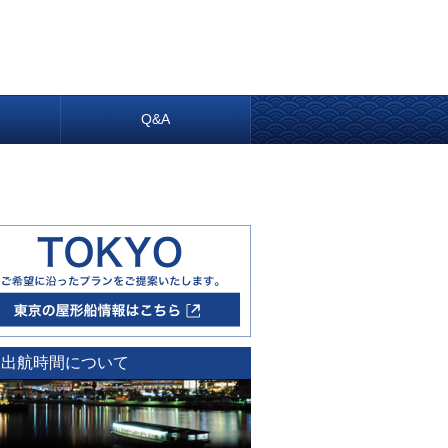
内
Q&A
出航時間について